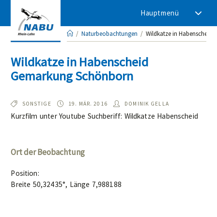
Zum
Hauptmenü
Inhalt
springen
/
Naturbeobachtungen
/
Wildkatze in Habenscheid
Wildkatze in Habenscheid
Gemarkung Schönborn
TYP:
BEOBACHTET
AUTOR/IN:
SONSTIGE
19. MÄR. 2016
DOMINIK GELLA
AM:
Kurzfilm unter Youtube Suchberiff: Wildkatze Habenscheid
Ort der Beobachtung
Position:
Breite 50,32435°, Länge 7,988188