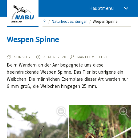
Zum
Hauptmenü
Inhalt
springen
/
Naturbeobachtungen
/
Wespen Spinne
Wespen Spinne
TYP:
BEOBACHTET
AUTOR/IN:
SONSTIGE
3. AUG. 2020
MARTIN MEFFERT
AM:
Beim Wandern an der Aar begegnete uns diese
beeindruckende Wespen Spinne. Das Tier ist übrigens ein
Weibchen. Die männlichen Exemplare dieser Art werden nur
6 mm groß, die Weibchen hingegen 25 mm.