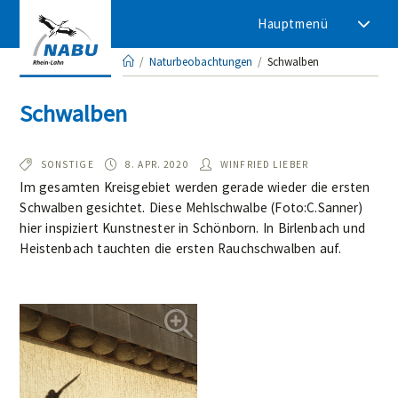
Zum
Hauptmenü
Inhalt
springen
/
Naturbeobachtungen
/
Schwalben
Schwalben
TYP:
BEOBACHTET
AUTOR/IN:
SONSTIGE
8. APR. 2020
WINFRIED LIEBER
AM:
Im gesamten Kreisgebiet werden gerade wieder die ersten
Schwalben gesichtet. Diese Mehlschwalbe (Foto:C.Sanner)
hier inspiziert Kunstnester in Schönborn. In Birlenbach und
Heistenbach tauchten die ersten Rauchschwalben auf.