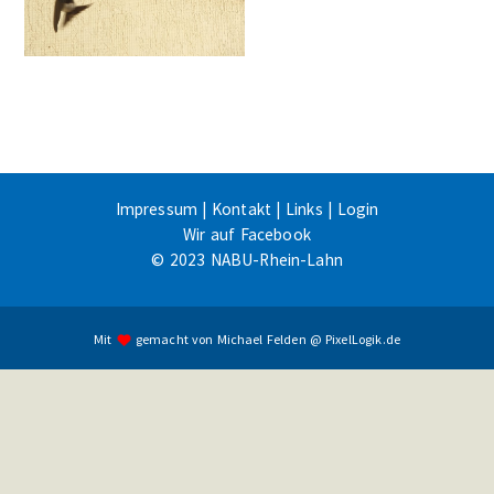
Impressum
|
Kontakt
|
Links
|
Login
Wir auf Facebook
© 2023 NABU-Rhein-Lahn
Mit
gemacht von
Michael Felden
@
PixelLogik.de