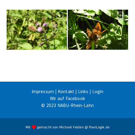
Impressum
|
Kontakt
|
Links
|
Login
Wir auf Facebook
© 2023 NABU-Rhein-Lahn
Mit
gemacht von
Michael Felden
@
PixelLogik.de