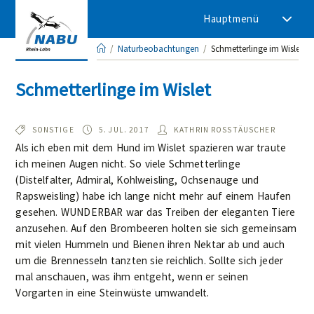
Zum
Hauptmenü
Inhalt
springen
/
Naturbeobachtungen
/
Schmetterlinge im Wislet
Schmetterlinge im Wislet
TYP:
BEOBACHTET
AUTOR/IN:
SONSTIGE
5. JUL. 2017
KATHRIN ROSSTÄUSCHER
AM:
Als ich eben mit dem Hund im Wislet spazieren war traute
ich meinen Augen nicht. So viele Schmetterlinge
(Distelfalter, Admiral, Kohlweisling, Ochsenauge und
Rapsweisling) habe ich lange nicht mehr auf einem Haufen
gesehen. WUNDERBAR war das Treiben der eleganten Tiere
anzusehen. Auf den Brombeeren holten sie sich gemeinsam
mit vielen Hummeln und Bienen ihren Nektar ab und auch
um die Brennesseln tanzten sie reichlich. Sollte sich jeder
mal anschauen, was ihm entgeht, wenn er seinen
Vorgarten in eine Steinwüste umwandelt.