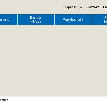
Impressum
Kontakt
Li
Biotop-
U
er uns
Vogelschutz
Pflege
b
tätten