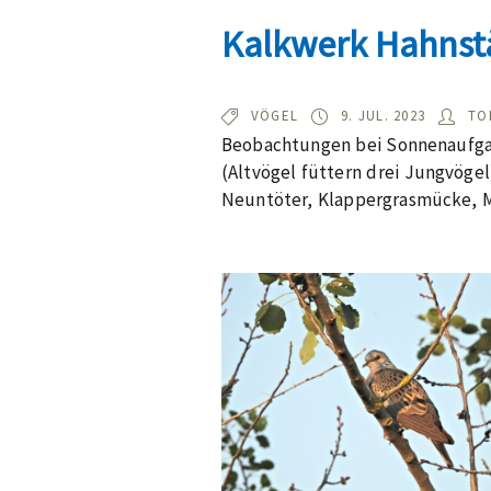
Kalkwerk Hahnst
TYP:
BEOBACHTET
AU
VÖGEL
9. JUL. 2023
TO
AM:
Beobachtungen bei Sonnenaufgan
(Altvögel füttern drei Jungvöge
Neuntöter, Klappergrasmücke, 