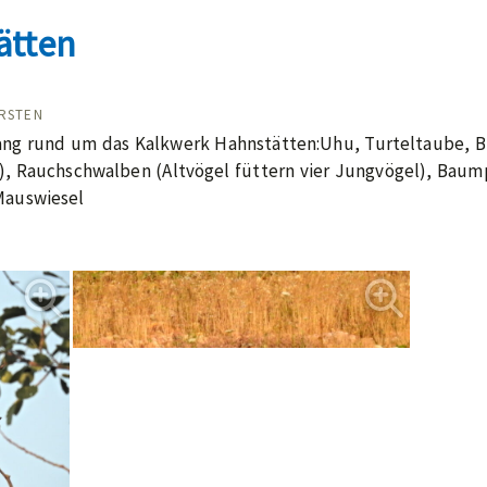
ätten
TOR/IN:
RSTEN
g rund um das Kalkwerk Hahnstätten:Uhu, Turteltaube, B
l), Rauchschwalben (Altvögel füttern vier Jungvögel), Bau
Mauswiesel