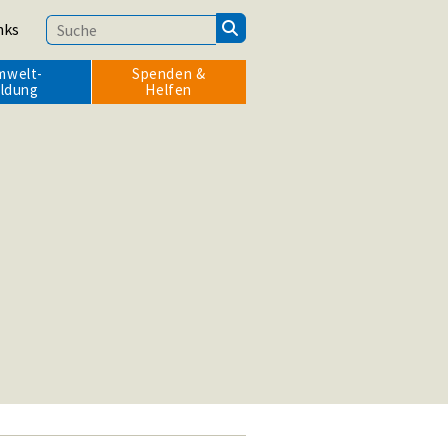
nks
mwelt­
Spenden &
ildung
Helfen