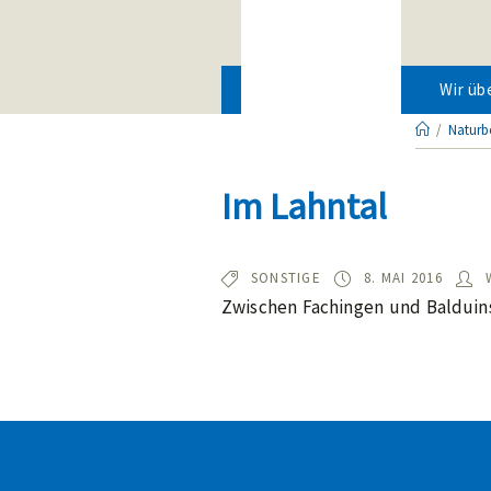
Zum
Inhalt
springen
Wir üb
/
Naturb
Im Lahntal
TYP:
BEOBACHTET
SONSTIGE
8. MAI 2016
AM:
Zwischen Fachingen und Balduins