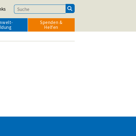
nks
mwelt­
Spenden &
ildung
Helfen