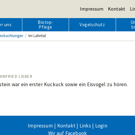
Impressum
Kontakt
Li
Biotop-
U
er uns
Vogelschutz
Pflege
b
eobachtungen
/
Im Lahntal
AUTOR/IN:
WINFRIED LIEBER
tein war ein erster Kuckuck sowie ein Eisvogel zu hören.
Impressum
|
Kontakt
|
Links
|
Login
Wir auf Facebook