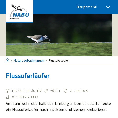
Zum
Hauptmenü
Inhalt
springen
/
Naturbeobachtungen
/
Flussuferläufer
Flussuferläufer
ART:
TYP:
BEOBACHTET
FLUSSUFERLÄUFER
VÖGEL
2. JUN. 2023
AM:
AUTOR/IN:
WINFRIED LIEBER
Am Lahnwehr oberhalb des Limburger Domes suchte heute
ein Flussuferläufer nach Insekten und kleinen Krebstieren.