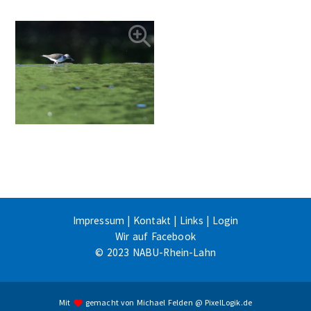
Impressum
|
Kontakt
|
Links
|
Login
Wir auf Facebook
© 2023 NABU-Rhein-Lahn
Mit
gemacht von
Michael Felden
@
PixelLogik.de