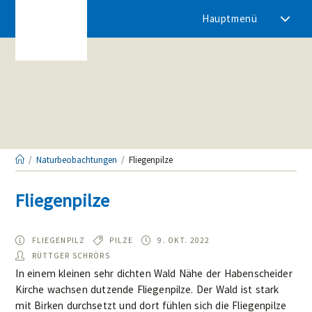
Zum
Hauptmenü
Inhalt
springen
/
Naturbeobachtungen
/
Fliegenpilze
Fliegenpilze
ART:
TYP:
BEOBACHTET
FLIEGENPILZ
PILZE
9. OKT. 2022
AM:
AUTOR/IN:
RÜTTGER SCHRÖRS
In einem kleinen sehr dichten Wald Nähe der Habenscheider
Kirche wachsen dutzende Fliegenpilze. Der Wald ist stark
mit Birken durchsetzt und dort fühlen sich die Fliegenpilze