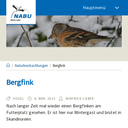
Zum
Hauptmenü
Inhalt
springen
/
Naturbeobachtungen
/
Bergfink
Bergfink
TYP:
BEOBACHTET
AUTOR/IN:
VÖGEL
8. MÄR. 2023
WINFRIED LIEBER
AM:
Nach langer Zeit mal wieder einen Bergfinken am
Futterplatz gesehen. Er ist hier nur Wintergast und brütet in
Skandinavien.