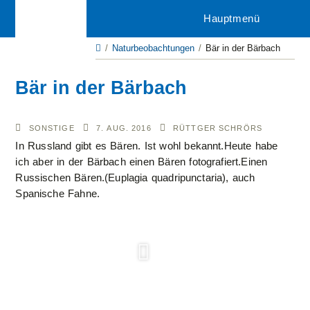
Zum
Hauptmenü
Inhalt
springen
/
Naturbeobachtungen
/
Bär in der Bärbach
Bär in der Bärbach
TYP:
BEOBACHTET
AUTOR/IN:
SONSTIGE
7. AUG. 2016
RÜTTGER SCHRÖRS
AM:
In Russland gibt es Bären. Ist wohl bekannt.Heute habe
ich aber in der Bärbach einen Bären fotografiert.Einen
Russischen Bären.(Euplagia quadripunctaria), auch
Spanische Fahne.