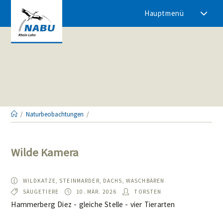
Zum
Hauptmenü
Inhalt
springen
/
Naturbeobachtungen
/
Wilde Kamera
ART:
WILDKATZE, STEINMARDER, DACHS, WASCHBÄREN
TYP:
BEOBACHTET
AUTOR/IN:
SÄUGETIERE
10. MÄR. 2026
TORSTEN
AM:
Hammerberg Diez - gleiche Stelle - vier Tierarten